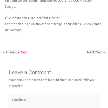
Un contrôle est recommandé dès 60 000 à 100 000 km selon
l’usage.
Quelle année de PureTech faut-il éviter
Les modèles les plus anciens sont les plus sensibles aux problèmes
de courroie.
←
Previous Post
Next Post
→
Leave a Comment
Your email address will not be published.
Required fields are
marked
*
Type
here..