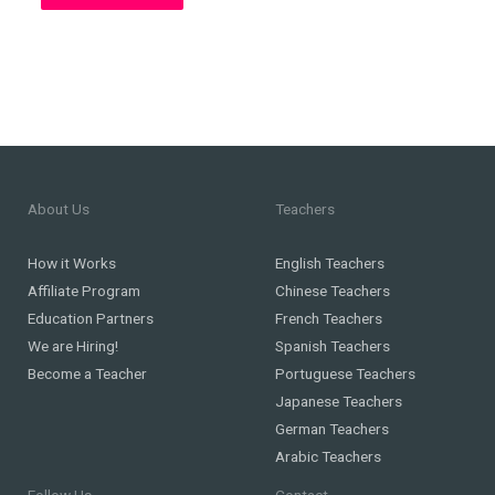
About Us
Teachers
How it Works
English Teachers
Affiliate Program
Chinese Teachers
Education Partners
French Teachers
We are Hiring!
Spanish Teachers
Become a Teacher
Portuguese Teachers
Japanese Teachers
German Teachers
Arabic Teachers