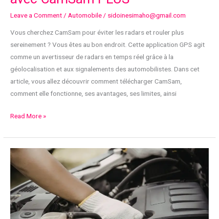
Leave a Comment
/
Automobile
/
sidoinesimaho@gmail.com
Vous cherchez CamSam pour éviter les radars et rouler plus
sereinement ? Vous êtes au bon endroit. Cette application GPS agit
comme un avertisseur de radars en temps réel grâce à la
géolocalisation et aux signalements des automobilistes. Dans cet
article, vous allez découvrir comment télécharger CamSam,
comment elle fonctionne, ses avantages, ses limites, ainsi
CamSam
Read More »
:
téléchargement,
avis,
fonctionnement
et
différences
avec
CamSam