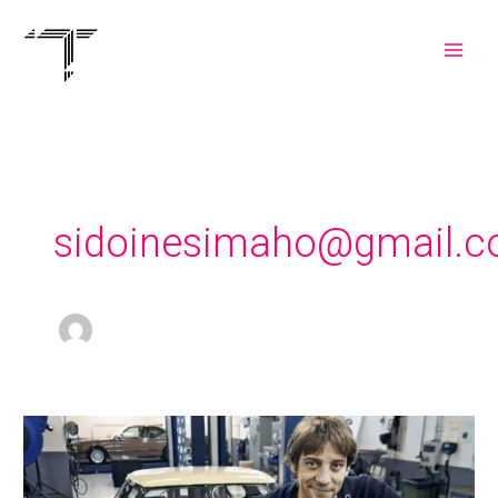
Skip
to
content
sidoinesimaho@gmail.