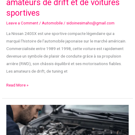
amateurs de drift et de voitures
sportives
Leave a Comment
/
Automobile
/
sidoinesimaho@gmail.com
La Nissan 240SX est une sportive compacte légendaire qui a
marqué l’histoire de l’automobile japonaise sur le marché américain.
Commercialisée entre 1989 et 1998, cette voiture est rapidement
devenue un symbole de plaisir de conduite grâce à sa propulsion
arrière (RWD), son châssis équilibré et ses motorisations fiables.
Les amateurs de drift, de tuning et
Nissan
Read More »
240SX
:
l’icône
des
amateurs
de