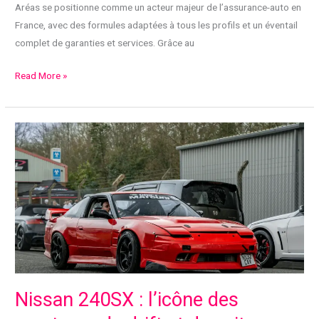
Aréas se positionne comme un acteur majeur de l’assurance-auto en
France, avec des formules adaptées à tous les profils et un éventail
complet de garanties et services. Grâce au
Assurance
Read More »
voiture
Areas
:
guide
complet
pour
protéger
votre
véhicule
Nissan 240SX : l’icône des