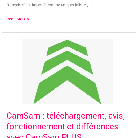
français s’est imposé comme un spécialiste […]
Aurélien
Read More »
Letheux
:
qui
est
ce
mécanicien
passionné
de
Wheeler
Dealers
France
?
CamSam : téléchargement, avis,
fonctionnement et différences
avec CamSam PLUS