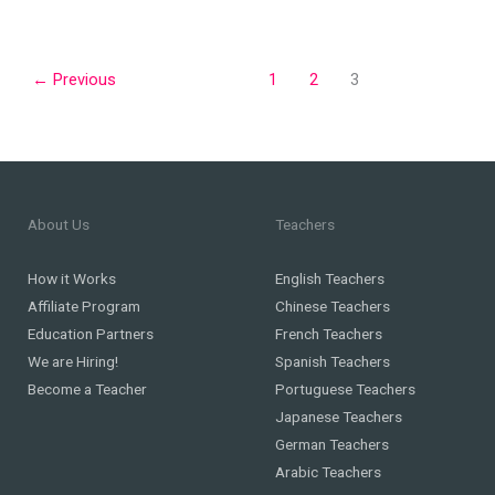
DTC1525F3
:
signification,
←
Previous
1
2
3
causes,
risques
et
solutions
pour
About Us
Teachers
corriger
ce
How it Works
English Teachers
défaut
Affiliate Program
Chinese Teachers
Education Partners
French Teachers
We are Hiring!
Spanish Teachers
Become a Teacher
Portuguese Teachers
Japanese Teachers
German Teachers
Arabic Teachers