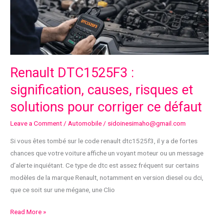
drift
et
de
voitures
sportives
Renault DTC1525F3 :
signification, causes, risques et
solutions pour corriger ce défaut
Leave a Comment
/
Automobile
/
sidoinesimaho@gmail.com
Si vous êtes tombé sur le code renault dtc1525f3, il y a de fortes
chances que votre voiture affiche un voyant moteur ou un message
d’alerte inquiétant. Ce type de dtc est assez fréquent sur certains
modèles de la marque Renault, notamment en version diesel ou dci,
que ce soit sur une mégane, une Clio
Renault
Read More »